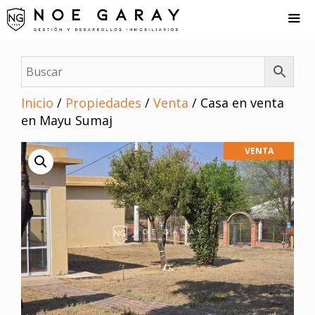
Saltar
al
contenido
Me
Inicio
/
Propiedades
/
Venta
/ Casa en venta
en Mayu Sumaj
VENTA