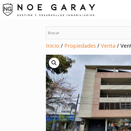
Saltar
al
contenido
Inicio
/
Propiedades
/
Venta
/ Vent