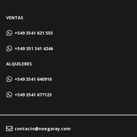
VENTAS
+549 3541 621 555
+549 351 341 4246
ALQUILERES
+549 3541 640916
+549 3541 677123
contacto@noegaray.com