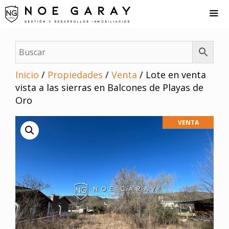
Saltar
al
contenido
Me
Inicio
/
Propiedades
/
Venta
/ Lote en venta
vista a las sierras en Balcones de Playas de
Oro
VENTA