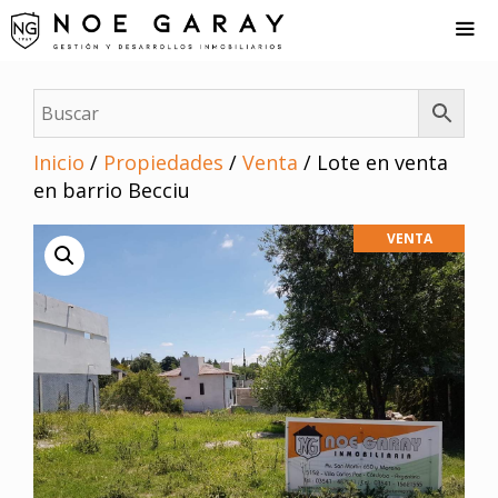
Saltar
al
contenido
Me
Inicio
/
Propiedades
/
Venta
/ Lote en venta
en barrio Becciu
VENTA