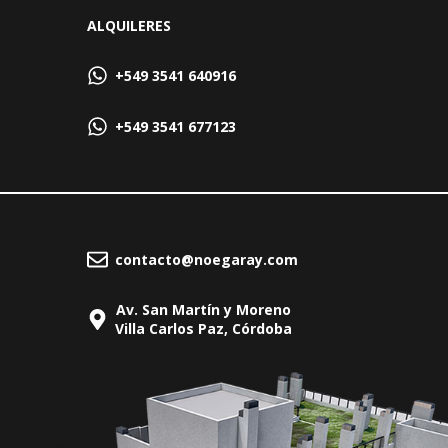
ALQUILERES
+549 3541 640916
+549 3541 677123
contacto@noegaray.com
Av. San Martín y Moreno
Villa Carlos Paz, Córdoba