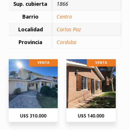
Sup. cubierta
1866
Barrio
Centro
Localidad
Carlos Paz
Provincia
Cordoba
VENTA
VENTA
U$S 310.000
U$S 140.000