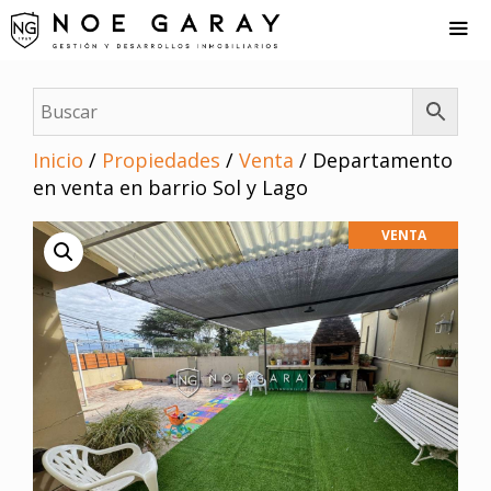
Saltar
al
contenido
Me
Inicio
/
Propiedades
/
Venta
/ Departamento
en venta en barrio Sol y Lago
VENTA