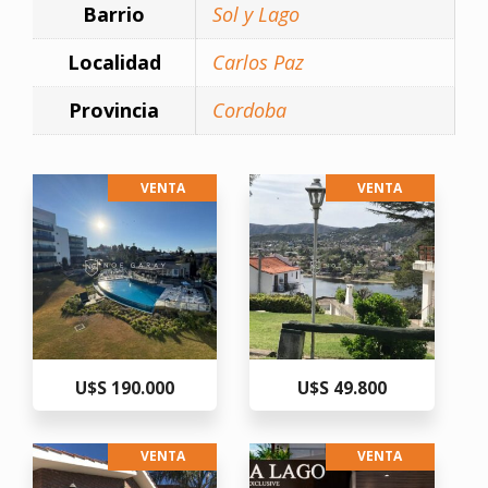
Barrio
Sol y Lago
Localidad
Carlos Paz
Provincia
Cordoba
VENTA
VENTA
U$S 190.000
U$S 49.800
VENTA
VENTA