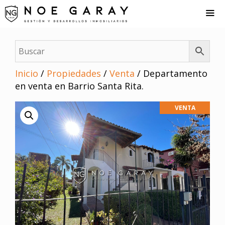
Saltar
al
contenido
Me
Inicio
/
Propiedades
/
Venta
/ Departamento
en venta en Barrio Santa Rita.
VENTA