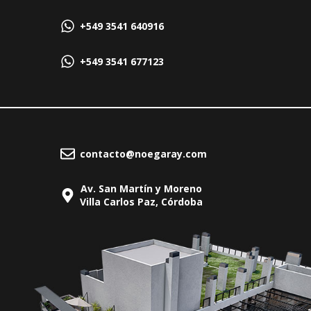
+549 3541 640916
+549 3541 677123
contacto@noegaray.com
Av. San Martín y Moreno
Villa Carlos Paz, Córdoba