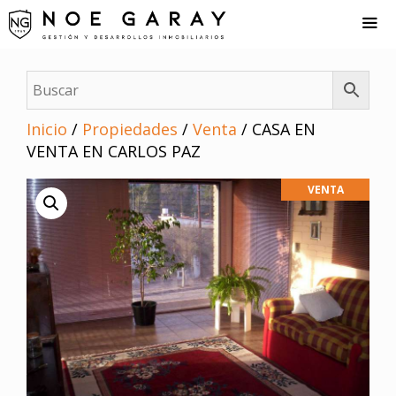
Saltar
al
contenido
Me
Inicio
/
Propiedades
/
Venta
/ CASA EN
VENTA EN CARLOS PAZ
VENTA