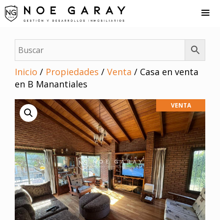
Saltar
al
contenido
Me
Inicio
/
Propiedades
/
Venta
/ Casa en venta
en B Manantiales
VENTA