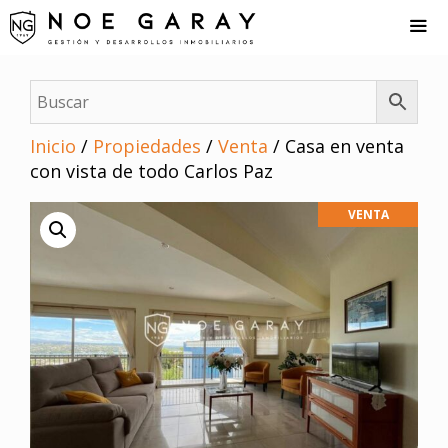
Saltar
al
contenido
Me
Inicio
/
Propiedades
/
Venta
/ Casa en venta
con vista de todo Carlos Paz
VENTA