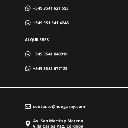
+549 3541 621 555
+549 351 341 4246
ALQUILERES
+549 3541 640916
+549 3541 677123
contacto@noegaray.com
Av. San Martín y Moreno
Villa Carlos Paz, Córdoba