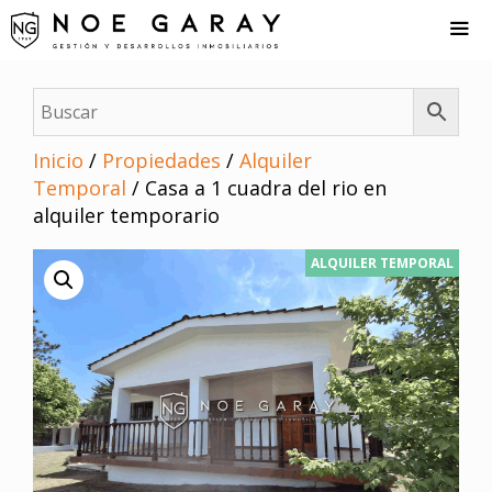
Saltar
al
contenido
Me
Inicio
/
Propiedades
/
Alquiler
Temporal
/ Casa a 1 cuadra del rio en
alquiler temporario
ALQUILER TEMPORAL