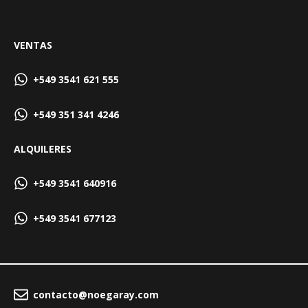
VENTAS
+549 3541 621 555
+549 351 341 4246
ALQUILERES
+549 3541 640916
+549 3541 677123
contacto@noegaray.com