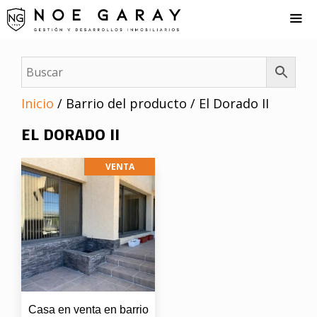
Saltar
al
contenido
Me
Inicio
/ Barrio del producto / El Dorado II
EL DORADO II
VENTA
Casa en venta en barrio