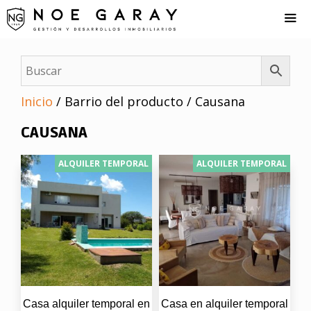
Saltar
al
contenido
Me
Inicio
/ Barrio del producto / Causana
CAUSANA
ALQUILER TEMPORAL
ALQUILER TEMPORAL
Casa alquiler temporal en
Casa en alquiler temporal